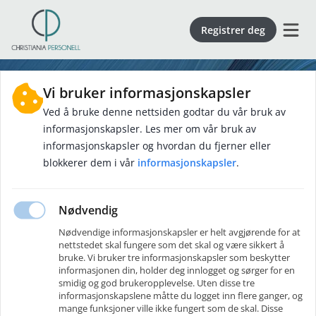
Registrer deg
Vi bruker informasjonskapsler
Ved å bruke denne nettsiden godtar du vår bruk av
informasjonskapsler. Les mer om vår bruk av
informasjonskapsler og hvordan du fjerner eller
blokkerer dem i vår
informasjonskapsler
.
Innlogging
Ny bruker
?
Opprett en konto
Nødvendig
Nødvendige informasjonskapsler er helt avgjørende for at
E-post
*
nettstedet skal fungere som det skal og være sikkert å
bruke. Vi bruker tre informasjonskapsler som beskytter
informasjonen din, holder deg innlogget og sørger for en
smidig og god brukeropplevelse. Uten disse tre
Passord
*
informasjonskapslene måtte du logget inn flere ganger, og
mange funksjoner ville ikke fungert som de skal. Disse