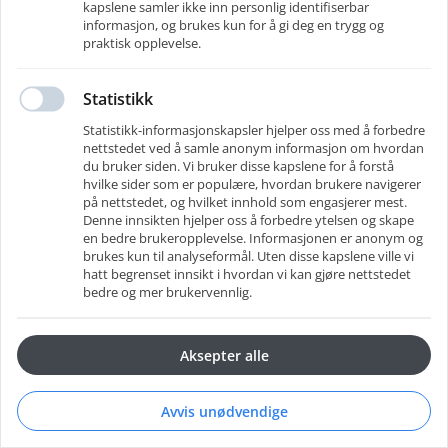
kapslene samler ikke inn personlig identifiserbar
informasjon, og brukes kun for å gi deg en trygg og
praktisk opplevelse.
Husk meg
Glemt passord
?
Statistikk
Logg inn
Statistikk-informasjonskapsler hjelper oss med å forbedre
nettstedet ved å samle anonym informasjon om hvordan
Eller logg inn med andre apper
du bruker siden. Vi bruker disse kapslene for å forstå
hvilke sider som er populære, hvordan brukere navigerer
på nettstedet, og hvilket innhold som engasjerer mest.
Denne innsikten hjelper oss å forbedre ytelsen og skape
en bedre brukeropplevelse. Informasjonen er anonym og
brukes kun til analyseformål. Uten disse kapslene ville vi
hatt begrenset innsikt i hvordan vi kan gjøre nettstedet
bedre og mer brukervennlig.
Aksepter alle
Gå til bedriftsportalen
Drevet av RecMan
-
Brukervilkår
Avvis unødvendige